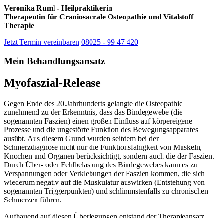
Veronika Ruml - Heilpraktikerin
Therapeutin für Craniosacrale Osteopathie und Vitalstoff-
Therapie
Jetzt Termin vereinbaren
08025 - 99 47 420
Mein Behandlungsansatz
Myofaszial-Release
Gegen Ende des 20.Jahrhunderts gelangte die Osteopathie
zunehmend zu der Erkenntnis, dass das Bindegewebe (die
sogenannten Faszien) einen großen Einfluss auf körpereigene
Prozesse und die ungestörte Funktion des Bewegungsapparates
ausübt. Aus diesem Grund wurden seitdem bei der
Schmerzdiagnose nicht nur die Funktionsfähigkeit von Muskeln,
Knochen und Organen berücksichtigt, sondern auch die der Faszien.
Durch Über- oder Fehlbelastung des Bindegewebes kann es zu
Verspannungen oder Verklebungen der Faszien kommen, die sich
wiederum negativ auf die Muskulatur auswirken (Entstehung von
sogenannten Triggerpunkten) und schlimmstenfalls zu chronischen
Schmerzen führen.
Aufbauend auf diesen Überlegungen entstand der Therapieansatz